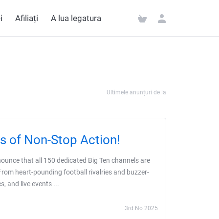
i
Afiliați
A lua legatura
Ultimele anunțuri de la
s of Non-Stop Action!
nnounce that all 150 dedicated Big Ten channels are
From heart-pounding football rivalries and buzzer-
, and live events ...
3rd No 2025