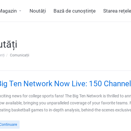
Magazin
Noutăți
Bază de cunoștințe
Starea rețele
tăți
enți
Comunicații
Big Ten Network Now Live: 150 Channel
xciting news for college sports fans! The Big Ten Network is thrilled to a
ow available, bringing you unparalleled coverage of your favorite teams. 
eating basketball games to in-depth analysis, behind-the-scenes exclusives
Continuare