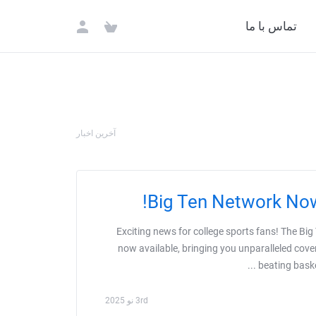
تماس با ما
آخرین اخبار
Big Ten Network Now
Exciting news for college sports fans! The Big
now available, bringing you unparalleled cove
beating baske
3rd نو 2025