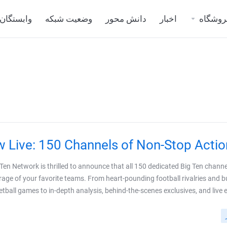
روشگاه
اخبار
دانش محور
وضعیت شبکه
وابستگان
 Live: 150 Channels of Non-Stop Action
 Ten Network is thrilled to announce that all 150 dedicated Big Ten channe
rage of your favorite teams. From heart-pounding football rivalries and b
tball games to in-depth analysis, behind-the-scenes exclusives, and live even