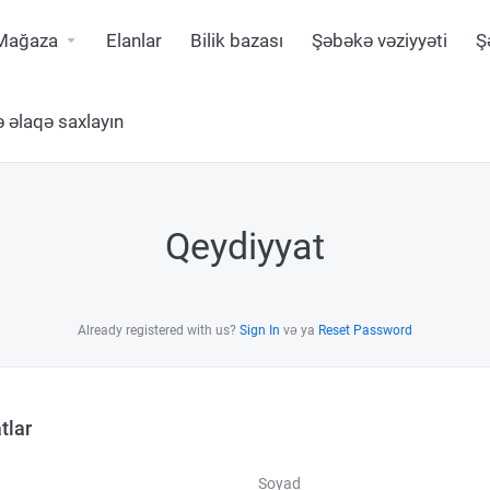
Mağaza
Elanlar
Bilik bazası
Şəbəkə vəziyyəti
Ş
ə əlaqə saxlayın
Qeydiyyat
Already registered with us?
Sign In
və ya
Reset Password
tlar
Soyad