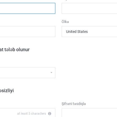
Ölkə
t tələb olunur
sizliyi
Şifrəni təsdiqlə
at least 5 characters