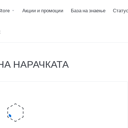
Store
Акции и промоции
База на знаење
Статус
к
НА НАРАЧКАТА